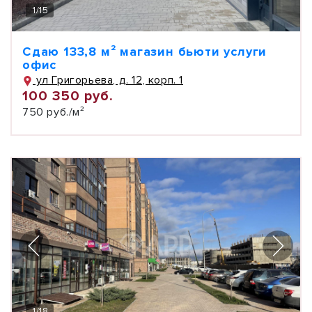
1
/
15
Сдаю 133,8 м² магазин бьюти услуги
офис
ул Григорьева, д. 12, корп. 1
100 350 руб.
750 руб./м²
1
/
18