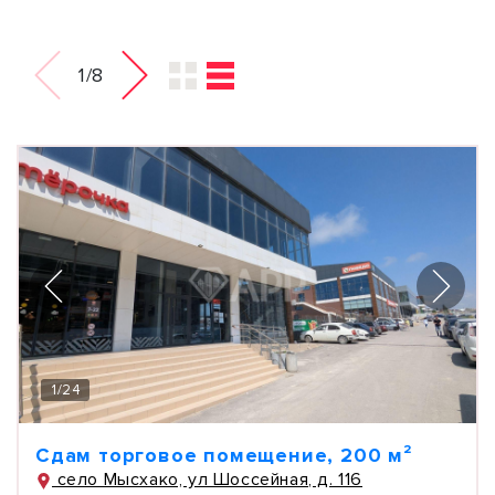
1/8
1
/
24
Сдам торговое помещение, 200 м²
село Мысхако, ул Шоссейная, д. 116