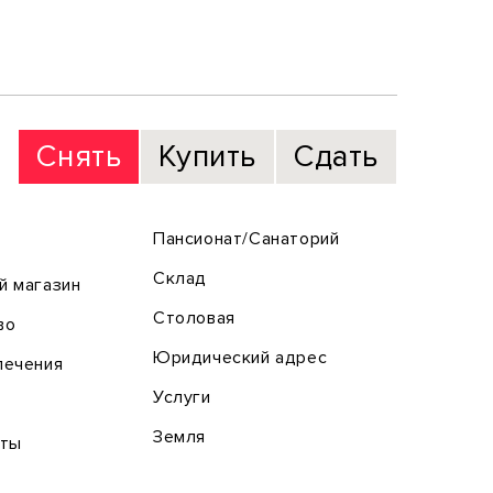
Снять
Купить
Сдать
Пансионат/Санаторий
Склад
й магазин
Столовая
во
Юридический адрес
лечения
Услуги
Земля
оты