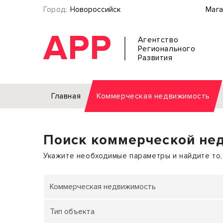
Город:
Новороссийск
Мага
АРР
Агентство
Регионального
Развития
Главная
Коммерческая недвижимость
Аренда
Поиск коммерческой не
Офис
Земел
Торговое помещение
Отдел
Укажите необходимые параметры и найдите то,
Свободного назначения
Под о
Склад
Бизне
Коммерческая недвижимость
Производство
Торго
Тип объекта