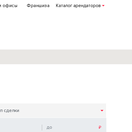
и офисы
Франшиза
Каталог арендаторов
База объектов
коммерческой
недвижимости
по всей России
ип сделки
Подробнее