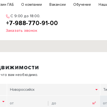
зин ГАБ
О компании
Вакансии
Обучение
Наш
С 9:00 до 18:00.
+7-988-770-91-00
Заказать звонок
Продажа
движимости
ьный участок
Офис
ьное здание
Торговое помещение
 что вам необходимо.
бщепит
Свободного назначения
с-центр
Склад
Новороссийск
Т
вый центр
Бизнес