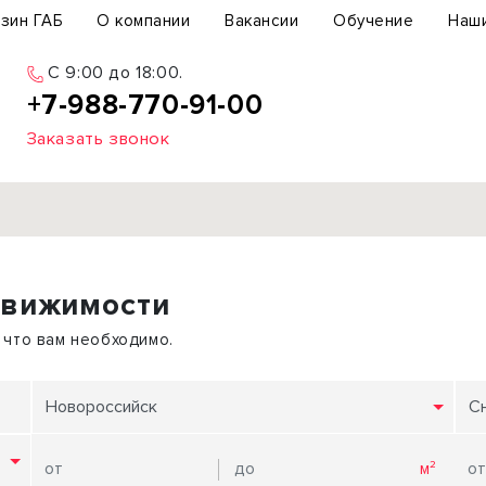
зин ГАБ
О компании
Вакансии
Обучение
Наш
С 9:00 до 18:00.
+7-988-770-91-00
Заказать звонок
Продажа
движимости
ьный участок
Офис
ьное здание
Торговое помещение
 что вам необходимо.
бщепит
Свободного назначения
с-центр
Склад
Новороссийск
С
вый центр
Бизнес