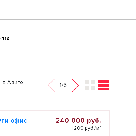
клад
 в Авито
1/5
240 000 руб.
уги офис
1 200 руб./м²