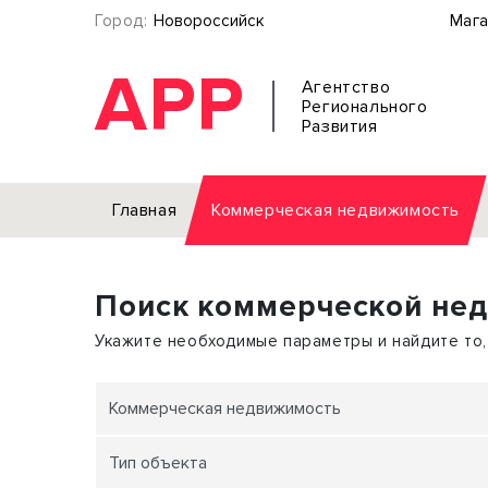
Город:
Новороссийск
Мага
АРР
Агентство
Регионального
Развития
Главная
Коммерческая недвижимость
Аренда
Поиск коммерческой не
Офис
Земел
Торговое помещение
Отдел
Укажите необходимые параметры и найдите то,
Свободного назначения
Под о
Склад
Бизне
Коммерческая недвижимость
Производство
Торго
Тип объекта