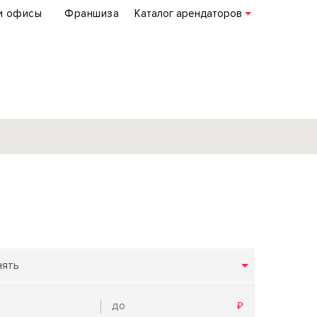
и офисы
Франшиза
Каталог арендаторов
База объектов
коммерческой
недвижимости
по всей России
нять
Подробнее