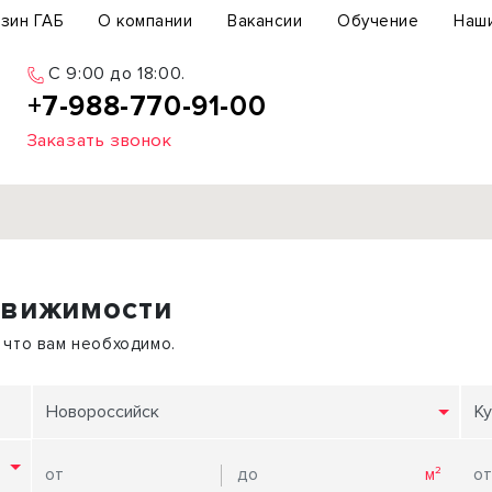
зин ГАБ
О компании
Вакансии
Обучение
Наш
С 9:00 до 18:00.
+7-988-770-91-00
Заказать звонок
Продажа
движимости
ьный участок
Офис
ьное здание
Торговое помещение
 что вам необходимо.
бщепит
Свободного назначения
с-центр
Склад
Новороссийск
Ку
вый центр
Бизнес