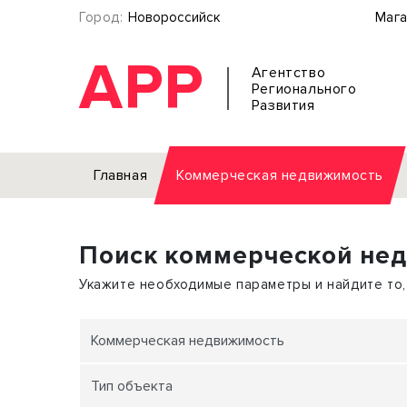
Город:
Новороссийск
Мага
АРР
Агентство
Регионального
Развития
Главная
Коммерческая недвижимость
Аренда
Поиск коммерческой не
Офис
Земел
Торговое помещение
Отдел
Укажите необходимые параметры и найдите то,
Свободного назначения
Под о
Склад
Бизне
Коммерческая недвижимость
Производство
Торго
Тип объекта