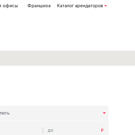
и офисы
Франшиза
Каталог арендаторов
База объектов
коммерческой
недвижимости
по всей России
пить
Подробнее