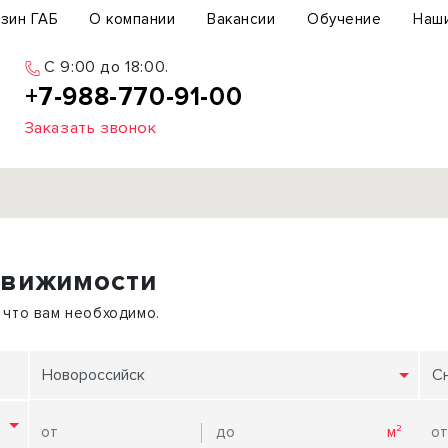
зин ГАБ
О компании
Вакансии
Обучение
Наш
С 9:00 до 18:00.
+7-988-770-91-00
Заказать звонок
Продажа
движимости
ьный участок
Офис
ьное здание
Торговое помещение
 что вам необходимо.
бщепит
Свободного назначения
с-центр
Склад
Новороссийск
С
вый центр
Бизнес