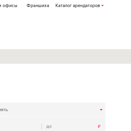
и офисы
Франшиза
Каталог арендаторов
База объектов
коммерческой
недвижимости
по всей России
нять
Подробнее