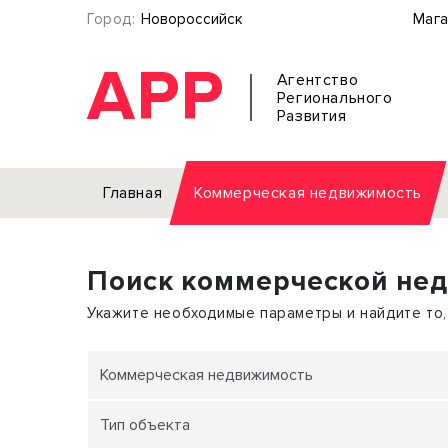
Город:
Новороссийск
Мага
АРР
Агентство
Регионального
Развития
Главная
Коммерческая недвижимость
Аренда
Поиск коммерческой не
Офис
Земел
Торговое помещение
Отдел
Укажите необходимые параметры и найдите то,
Свободного назначения
Под о
Склад
Бизне
Коммерческая недвижимость
Производство
Торго
Тип объекта