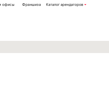
и офисы
Франшиза
Каталог арендаторов
База объектов
коммерческой
недвижимости
по всей России
Подробнее