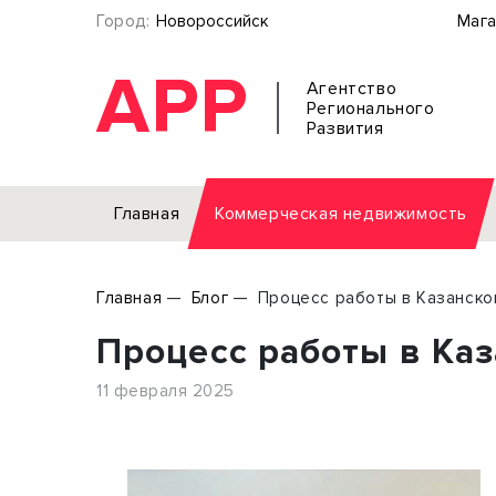
Город:
Новороссийск
Мага
АРР
Агентство
Регионального
Развития
Главная
Коммерческая недвижимость
Аренда
Главная
Блог
Процесс работы в Казанско
Офис
Земел
Процесс работы в Ка
Торговое помещение
Отдел
Свободного назначения
Под о
11 февраля 2025
Склад
Бизне
Производство
Торго