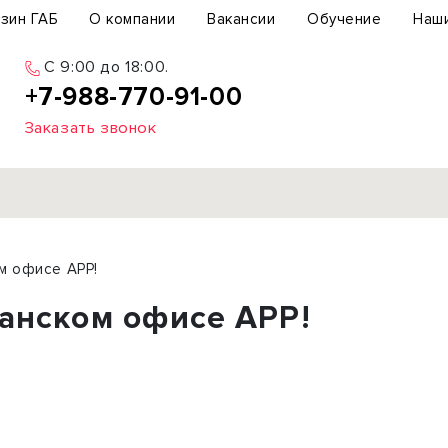
зин ГАБ
О компании
Вакансии
Обучение
Наш
С 9:00 до 18:00.
+7-988-770-91-00
Заказать звонок
Продажа
м офисе АРР!
ьный участок
Офис
занском офисе АРР!
ьное здание
Торговое помещение
бщепит
Свободного назначения
с-центр
Склад
вый центр
Бизнес