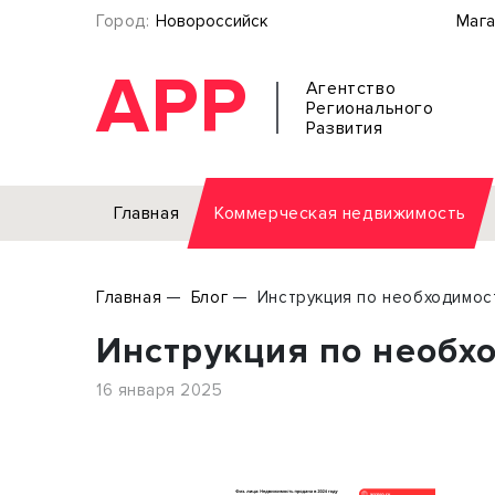
Город:
Новороссийск
Мага
АРР
Агентство
Регионального
Развития
Главная
Коммерческая недвижимость
Аренда
Главная
Блог
Инструкция по необходимос
Офис
Земел
Инструкция по необх
Торговое помещение
Отдел
Свободного назначения
Под о
16 января 2025
Склад
Бизне
Производство
Торго