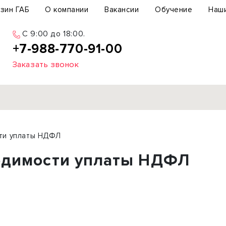
зин ГАБ
О компании
Вакансии
Обучение
Наш
С 9:00 до 18:00.
+7-988-770-91-00
Заказать звонок
Продажа
ти уплаты НДФЛ
ьный участок
Офис
одимости уплаты НДФЛ
ьное здание
Торговое помещение
бщепит
Свободного назначения
с-центр
Склад
вый центр
Бизнес