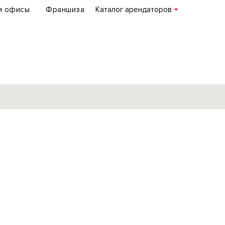
и офисы
Франшиза
Каталог арендаторов
База объектов
коммерческой
недвижимости
по всей России
Подробнее